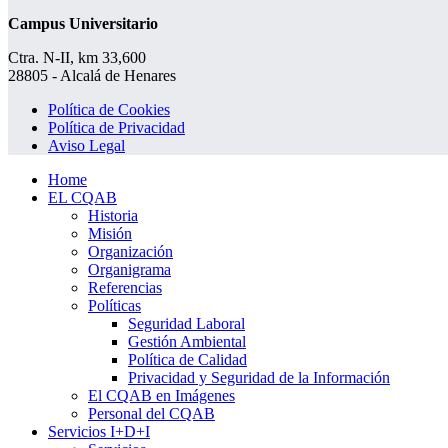
Campus Universitario
Ctra. N-II, km 33,600
28805 - Alcalá de Henares
Política de Cookies
Política de Privacidad
Aviso Legal
Home
EL CQAB
Historia
Misión
Organización
Organigrama
Referencias
Políticas
Seguridad Laboral
Gestión Ambiental
Política de Calidad
Privacidad y Seguridad de la Información
El CQAB en Imágenes
Personal del CQAB
Servicios I+D+i