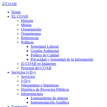
Home
EL CQAB
Historia
Misión
Organización
Organigrama
Referencias
Políticas
Seguridad Laboral
Gestión Ambiental
Política de Calidad
Privacidad y Seguridad de la Información
El CQAB en Imágenes
Personal del CQAB
Servicios I+D+i
Servicios
I+D+i
Nitosaminas e Impurezas
Histórico de Proyectos Públicos
Infraestructura
Equipamiento de síntesis
Instrumentación Analítica
Formación