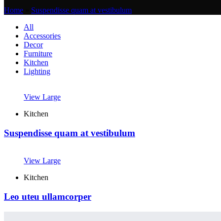
Home
»
Suspendisse quam at vestibulum
All
Accessories
Decor
Furniture
Kitchen
Lighting
View Large
Kitchen
Suspendisse quam at vestibulum
View Large
Kitchen
Leo uteu ullamcorper