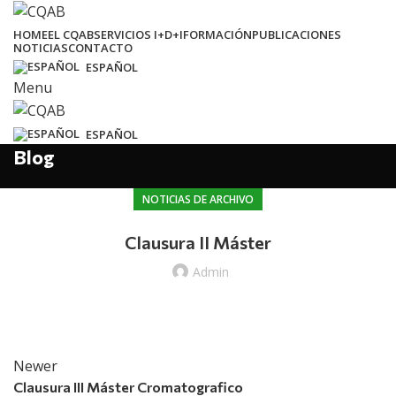
HOME
EL CQAB
SERVICIOS I+D+I
FORMACIÓN
PUBLICACIONES
NOTICIAS
CONTACTO
ESPAÑOL
Menu
ESPAÑOL
Blog
NOTICIAS DE ARCHIVO
Clausura II Máster
Admin
Newer
Clausura III Máster Cromatografico